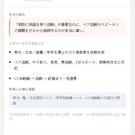
先生の悩み
「実際に英語を使う活動」が重要なのに、ペア活動やスピーキン
グ課題をゼロから毎回作るのが本当に重い。
このツールでできること
単元・文法・語彙・学年を選ぶだけで複数案を自動生成
ペア活動、やり取り、発表、帯活動、1分スピーク、即興英作文に対
応
CCN動画 → 活動 → 評価まで一気通貫
実現に必要な情報
単元一覧・文法項目リスト・学年別語彙レベル・CCN動画との紐付け情
報
学習指導要領で「実際に英語を使う活動」が重視。CCN既存動画資産と高い相
性。