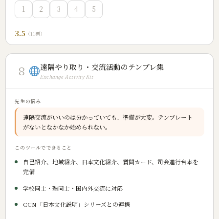
1
2
3
4
5
3.5
（11票）
遠隔やり取り・交流活動のテンプレ集
8
Exchange Activity Kit
先生の悩み
遠隔交流がいいのは分かっていても、準備が大変。テンプレート
がないとなかなか始められない。
このツールでできること
自己紹介、地域紹介、日本文化紹介、質問カード、司会進行台本を
完備
学校同士・塾同士・国内外交流に対応
CCN「日本文化説明」シリーズとの連携