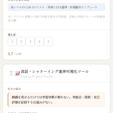
各レベルのCAN-DOリスト・英検/CEFR基準・評価観点テンプレート
AI・デジタル基盤の文脈で評価支援は有望領域。活動と評価のセットが現場普
及の鍵。
優先度:
1
2
3
4
5
3.7
（10票）
音読・シャドーイング進捗可視化ツール
3
Reading Progress Tracker
先生の悩み
動画を見せるだけでは学習効果が測れない。実施日・回数・自己
評価を記録する仕組みがない。
このツールでできること