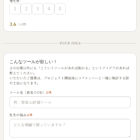
優先度:
1
2
3
4
5
3.6
（10票）
YOUR IDEA
こんなツールが欲しい！
上の10案以外にも「こういうツールがあれば助かる」というアイデアがあれば
教えてください。
いただいたご提案は、プロジェクト開始後にコアメンバーと一緒に検討する際
の土台になります。
ツール名（仮名でOK）
必須
先生の悩み
必須