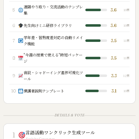
遠隔やり取り・交流活動のテンプレ
5
3.6
10票
集
6
先生向けミニ研修ライブラリ
3.6
10票
学年差・習熟度差対応の自動リメイ
7
3.5
11票
ク機能
"今週の授業で使える"時短パッケー
8
3.5
11票
ジ
音読・シャドーイング進捗可視化ツ
9
3.3
12票
ール
10
保護者説明テンプレート
3.1
10票
DETAILS & VOTE
言語活動ワンクリック生成ツール
1
Activity Generator