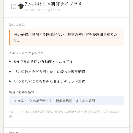
先生向けミニ研修ライブラリ
10
Teacher Training Shorts
先生の悩み
長い研修に参加する時間がない。教材の使い方を短時間で知りた
い。
このツールでできること
5分で分かる使い方動画・マニュアル
「この教材をどう回すか」に絞った短尺研修
いつでもどこでも見返せるオンデマンド形式
実現に必要な情報
CCN教材ごとの活用ガイド・授業実践例・よくある質問
TALIS：日本では専門的学習に参加する時間不足が大きな障壁。短尺が現実
的。