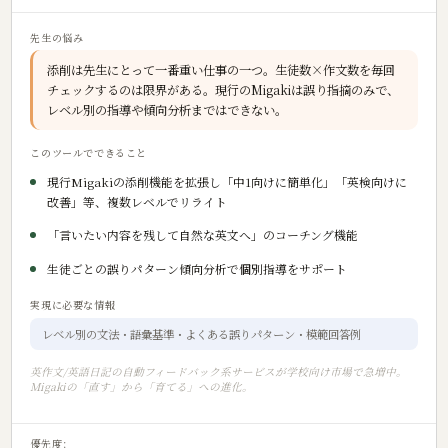
先生の悩み
添削は先生にとって一番重い仕事の一つ。生徒数×作文数を毎回
チェックするのは限界がある。現行のMigakiは誤り指摘のみで、
レベル別の指導や傾向分析まではできない。
このツールでできること
現行Migakiの添削機能を拡張し「中1向けに簡単化」「英検向けに
改善」等、複数レベルでリライト
「言いたい内容を残して自然な英文へ」のコーチング機能
生徒ごとの誤りパターン傾向分析で個別指導をサポート
実現に必要な情報
レベル別の文法・語彙基準・よくある誤りパターン・模範回答例
英作文/英語日記の自動フィードバック系サービスが学校向け市場で急増中。
Migakiの「直す」から「育てる」への進化。
優先度: