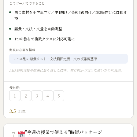
このツールでできること
同じ素材を小学生向け／中1向け／英検3級向け／準2級向けに自動変
換
語彙・文法・文量を自動調整
1つの教材で複数クラスに対応可能に
実現に必要な情報
レベル別の語彙リスト・文法範囲定義・文の複雑度基準
AIは個別支援の拡張に最も適した技術。教育的かつ安全な使い方の代表例。
優先度:
1
2
3
4
5
3.5
（11票）
"今週の授業で使える"時短パッケージ
7