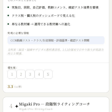
実施日、回数、自己評価、教師コメント、確認テスト結果を蓄積
クラス別・個人別のダッシュボードで見える化
単なる教材庫 → 運用できる教材庫への進化
実現に必要な情報
CCN動画リスト・クラス/生徒情報・評価基準・確認テスト問題
文科省：録音・録画やデジタル教科書活用、1人1台端末でのやり取りが英語力
向上と関連。
優先度:
1
2
3
4
5
3.3
（12票）
Migaki Pro — 段階別ライティングコーチ
✦
4
Migaki Pro: Writing Coach