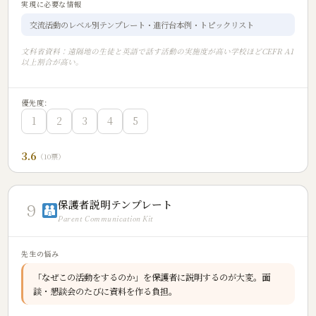
実現に必要な情報
交流活動のレベル別テンプレート・進行台本例・トピックリスト
文科省資料：遠隔地の生徒と英語で話す活動の実施度が高い学校ほどCEFR A1
以上割合が高い。
優先度:
1
2
3
4
5
3.6
（10票）
保護者説明テンプレート
9
Parent Communication Kit
先生の悩み
「なぜこの活動をするのか」を保護者に説明するのが大変。面
談・懇談会のたびに資料を作る負担。