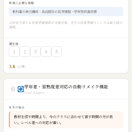
実現に必要な情報
教科書の単元構成・各出版社の目次情報・学年別到達目標
文科省予算でも授業準備補助が支援対象。先生の授業準備ストレスは最大級の
課題。
優先度:
1
2
3
4
5
3.8
（12票）
学年差・習熟度差対応の自動リメイク機能
6
Level Adapter
先生の悩み
教材を探す時間より、今のクラスに合わせて直す時間の方が長
い。レベル差への対応が重い。