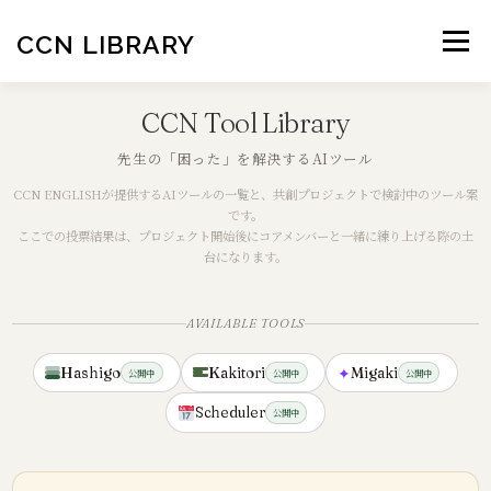
コ
ン
CCN LIBRARY
メニュー
テ
ン
ツ
CCN Tool Library
へ
ス
先生の「困った」を解決するAIツール
キ
ッ
CCN ENGLISHが提供するAIツールの一覧と、共創プロジェクトで検討中のツール案
プ
です。
ここでの投票結果は、プロジェクト開始後にコアメンバーと一緒に練り上げる際の土
台になります。
AVAILABLE TOOLS
✦
Hashigo
Kakitori
Migaki
公開中
公開中
公開中
Scheduler
公開中