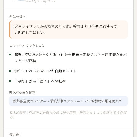
Weekly Ready Pack
先生の悩み
大量ライブラリから探すのも大変。検索より「今週これ使って」
と配達してほしい。
このツールでできること
毎週、帯活動5分＋やり取り10分＋宿題＋確認テスト＋評価観点をパ
ッケージ配信
学年・レベルに合わせた自動セレクト
「探す」から「届く」への転換
実現に必要な情報
教科書進度カレンダー・学校行事スケジュール・CCN教材の難易度タグ
TALIS調査：時間不足が教員の最大級の障壁。検索させるより配達する方が親
切。
優先度: