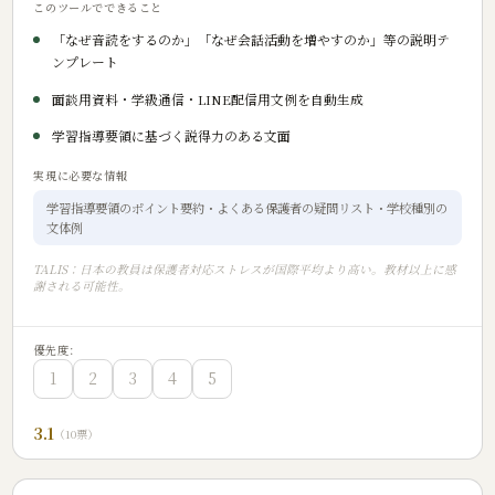
このツールでできること
「なぜ音読をするのか」「なぜ会話活動を増やすのか」等の説明テ
ンプレート
面談用資料・学級通信・LINE配信用文例を自動生成
学習指導要領に基づく説得力のある文面
実現に必要な情報
学習指導要領のポイント要約・よくある保護者の疑問リスト・学校種別の
文体例
TALIS：日本の教員は保護者対応ストレスが国際平均より高い。教材以上に感
謝される可能性。
優先度:
1
2
3
4
5
3.1
（10票）