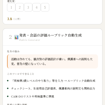
優先度:
1
2
3
4
5
3.8
（12票）
発表・会話の評価ルーブリック自動生成
2
Rubric Generator
先生の悩み
活動は作れても、観点別の評価設計が重い。保護者への説明も大
変。普及の壁になっている。
このツールでできること
「英検準2級レベルのやり取り」等を入力 → ルーブリック自動生成
チェックシート、生徒用自己評価表、保護者向け説明文も同時出力
CAN-DOリストや英検基準に準拠
実現に必要な情報