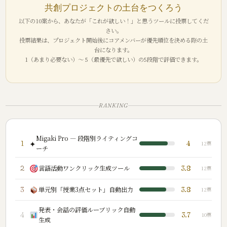
共創プロジェクトの土台をつくろう
以下の10案から、あなたが「これが欲しい！」と思うツールに投票してくだ
さい。
投票結果は、プロジェクト開始後にコアメンバーが優先順位を決める際の土
台になります。
1（あまり必要ない）〜 5（最優先で欲しい）の5段階で評価できます。
RANKING
Migaki Pro — 段階別ライティングコ
✦
1
4
12票
ーチ
2
言語活動ワンクリック生成ツール
3.8
12票
3
単元別「授業3点セット」自動出力
3.8
12票
発表・会話の評価ルーブリック自動
4
3.7
10票
生成