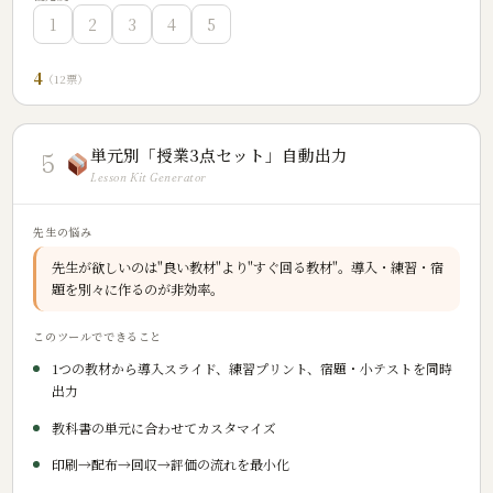
1
2
3
4
5
4
（12票）
単元別「授業3点セット」自動出力
5
Lesson Kit Generator
先生の悩み
先生が欲しいのは"良い教材"より"すぐ回る教材"。導入・練習・宿
題を別々に作るのが非効率。
このツールでできること
1つの教材から導入スライド、練習プリント、宿題・小テストを同時
出力
教科書の単元に合わせてカスタマイズ
印刷→配布→回収→評価の流れを最小化