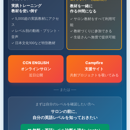
実践トレーニング
教材を一緒に
教材を使い倒す
作る仲間になる
✓ 5,000超の実践教材にアクセ
✓ サロン教材をすべて利用可
ス
能
✓ レベル別の動画・プリント・
✓ 教材づくりに参加できる
音声
✓ 生徒さんへ無償で提供可能
✓ 日本文化100など特別教材
CCN ENGLISH
Campfire
オンラインサロン
支援サイト
近日公開
共創プロジェクトを覗いてみる
── または ──
まずは自分のレベルを確認したい方へ
サロンの前に、
自分の英語レベルを知っておきたい