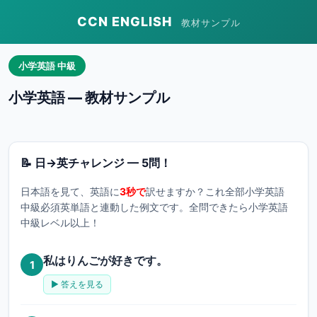
CCN ENGLISH
教材サンプル
小学英語 中級
小学英語 — 教材サンプル
📝 日→英チャレンジ — 5問！
日本語を見て、英語に
3秒で
訳せますか？これ全部小学英語
中級必須英単語と連動した例文です。全問できたら小学英語
中級レベル以上！
私はりんごが好きです。
1
▶ 答えを見る